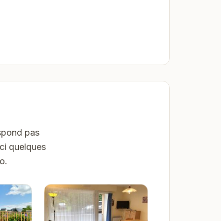
espond pas
ici quelques
o.