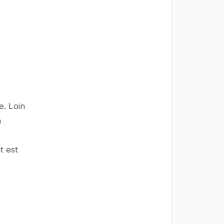
e. Loin
n
t est