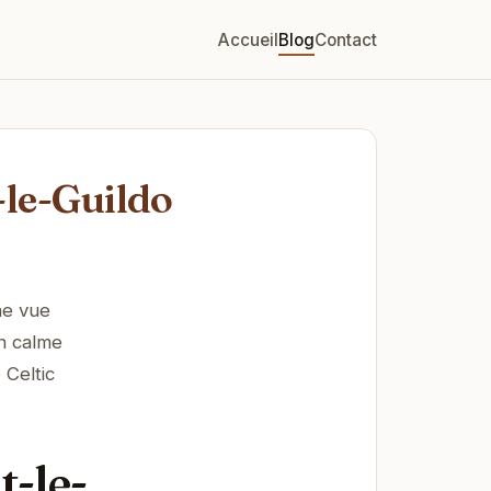
Accueil
Blog
Contact
-le-Guildo
ne vue
on calme
 Celtic
t-le-