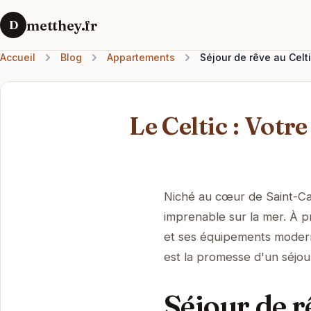
metthey.fr
D
Accueil
Blog
Appartements
Séjour de rêve au Celt
Le Celtic : Votr
Niché au cœur de Saint-Cas
imprenable sur la mer. À p
et ses équipements moderne
est la promesse d'un séjou
Séjour de r