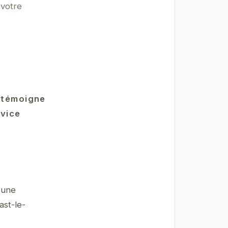
 votre
c témoigne
rvice
'une
ast-le-