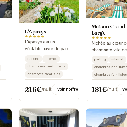
Maison Grand
L’Apazys
Large
★★★★★
★★★★★
L’Apazys est un
Nichée au cœur de
 La
véritable havre de paix
charmante ville de
niché au cœur de Saint-
Cast-le-Guildo, la
des
parking
internet
parking
internet
Cast-le-Guildo.
Maison Grand Lar
s.
chambres-non-fumeurs
chambres-non-fume
L'établissement offre un
une invitation à la
chambres-familiales
chambres-familiales
cadre idéal pour se
détente et à la
ressourcer et...
découverte.
216€
181€
/nuit
/nuit
Voir l'offre
Vo