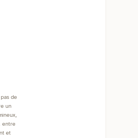
s pas de
re un
mineux,
, entre
nt et