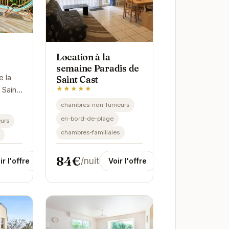
Location à la
semaine Paradis de
 la
Saint Cast
★★★★★
 Saint-
chambres-non-fumeurs
ge est
en-bord-de-plage
urs
chambres-familiales
84€
/nuit
Voir l'offre
ir l'offre