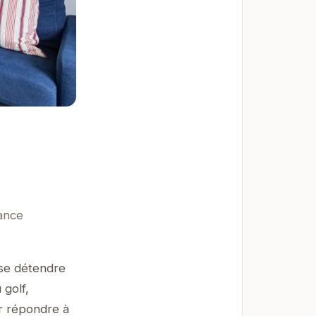
ance
r se détendre
 golf,
r répondre à