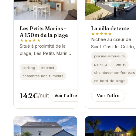
Les Petits Marins -
La villa detente
★★★★★
A 150m de la plage
Nichée au cœur de
★★★★★
Situé à proximité de la
Saint-Cast-le-Guildo,
plage, Les Petits Marins
Villa Détente offre un
piscine-exterieure
offre un cadre idéal pour
cadre idyllique pour 
parking
internet
des vacances
parking
internet
vacances inoubliable
chambres-non-fumeurs
reposantes.
Avec sa situation
chambres-non-fumeurs
en-bord-de-plage
L'établissement
privilégiée...
propose des
142€
/nuit
Voir l'offre
Voir l'offre
chambres...