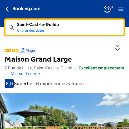
Saint-Cast-le-Guildo
Choisir des dates
Plage
Maison Grand Large
7 Rue des Has, Saint-Cast-le-Guildo
—
Excellent emplacement
Accès rapides
Aller à la description
Aller aux équipements
Aller aux hébergements
Aller aux conditions
—
Voir sur la carte
8,9
Superbe
·
6 expériences vécues
Avec une note de 8.9
superbe