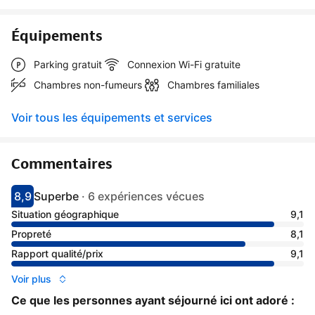
Équipements
Parking gratuit
Connexion Wi-Fi gratuite
Chambres non-fumeurs
Chambres familiales
Voir tous les équipements et services
Commentaires
8,9
Superbe
·
6 expériences vécues
Avec une note de 8.9
superbe
Situation géographique
9,1
Propreté
8,1
Rapport qualité/prix
9,1
Voir plus
Ce que les personnes ayant séjourné ici ont adoré :