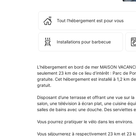
de 
rés
ains
que
Tout l'hébergement est pour vous
dan
votr
com
Installations pour barbecue
L’hébergement en bord de mer MAISON VACANCES 
seulement 23 km de ce lieu d’intérêt : Parc de Por
gratuite. Cet hébergement est installé à 1,2 km de
gratuit.

Disposant d’une terrasse et offrant une vue sur 
salon, une télévision à écran plat, une cuisine équi
salles de bains avec une douche. Des serviettes et
Vous pourrez pratiquer le vélo dans les environs.

Vous séjournerez à respectivement 23 km et 23 km d