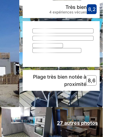
Très bien
8,2
Avec une not
très bien
4 expériences vécues
Plage très bien notée à
8,6
8,6
Plage très bien noté
proximité
27 autres photos