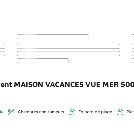
sement MAISON VACANCES VUE MER 50
te
Chambres non-fumeurs
En bord de plage
Pla