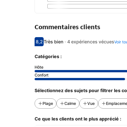
Commentaires clients
8,2
Très bien
·
4 expériences vécues
Voir t
Avec une note de 8.2
très bien
Catégories :
Hôte
Confort
Sélectionnez des sujets pour filtrer les 
Plage
Calme
Vue
Emplaceme
Ce que les clients ont le plus apprécié :