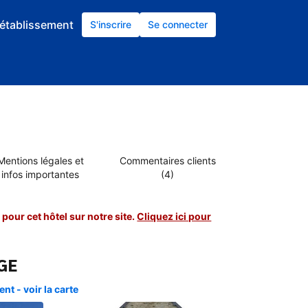
établissement
S'inscrire
Se connecter
Mentions légales et
Commentaires clients
infos importantes
(4)
pour cet hôtel sur notre site.
Cliquez ici pour
GE
t - voir la carte