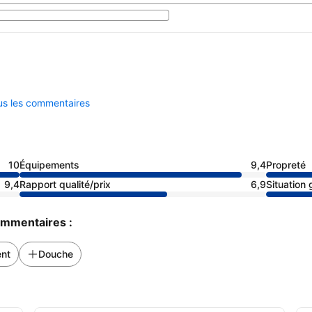
ous les commentaires
10
Équipements
9,4
Propreté
9,4
Rapport qualité/prix
6,9
Situation
commentaires :
nt
Douche