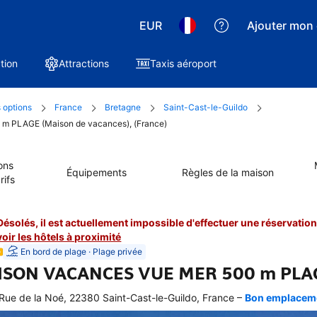
EUR
Ajouter mon 
tion
Attractions
Taxis aéroport
 options
France
Bretagne
Saint-Cast-le-Guildo
m PLAGE (Maison de vacances), (France)
ons
Équipements
Règles de la maison
rifs
Désolés, il est actuellement impossible d'effectuer une réservation 
voir les hôtels à proximité
En bord de plage · Plage privée
SON VACANCES VUE MER 500 m PLA
–
Rue de la Noé, 22380 Saint-Cast-le-Guildo, France
Bon emplacemen
 