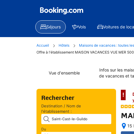
Séjours
Vols
Voitures de loca
Accueil
Hôtels
Maisons de vacances : toutes les
Offre à l'établissement MAISON VACANCES VUE MER 500 
Infos sur les mais
Vue d'ensemble
de vacances et ta
!
Rechercher
Destination / Nom de
l'établissement :
MAI
15 
Du
Une