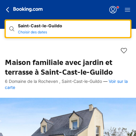
Saint-Cast-le-Guildo
Choisir des dates
Maison familiale avec jardin et
terrasse à Saint-Cast-le-Guildo
6 Domaine de la Rocheven , Saint-Cast-le-Guildo
—
Voir sur la
Accès rapides
Aller à la description
Aller aux équipements
Aller aux hébergements
Aller aux conditions
carte