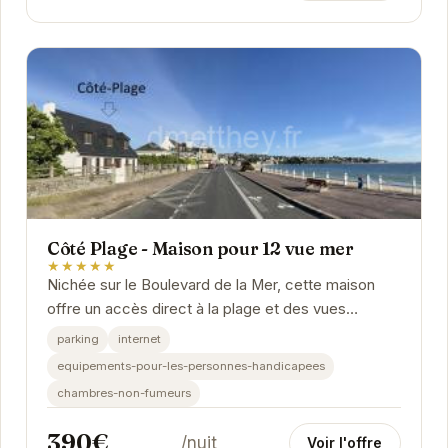
Côté Plage - Maison pour 12 vue mer
★★★★★
Nichée sur le Boulevard de la Mer, cette maison
offre un accès direct à la plage et des vues
panoramiques sur l'océan. Avec une capacité...
parking
internet
equipements-pour-les-personnes-handicapees
chambres-non-fumeurs
390€
/nuit
Voir l'offre