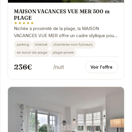
MAISON VACANCES VUE MER 500 m
PLAGE
★★★★★
Nichée à proximité de la plage, la MAISON
VACANCES VUE MER offre un cadre idyllique pour
des vacances en famille ou entre amis. Ses
parking
internet
chambres-non-fumeurs
équipements...
en-bord-de-plage
plage-privee
236€
/nuit
Voir l'offre