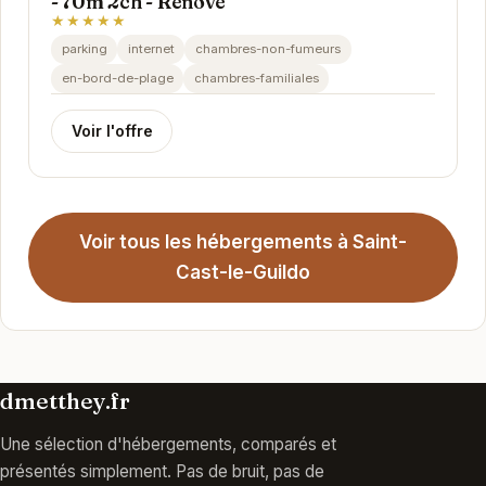
- 70m 2ch - Rénové
★★★★★
parking
internet
chambres-non-fumeurs
en-bord-de-plage
chambres-familiales
Voir l'offre
Voir tous les hébergements à Saint-
Cast-le-Guildo
dmetthey.fr
Une sélection d'hébergements, comparés et
présentés simplement. Pas de bruit, pas de