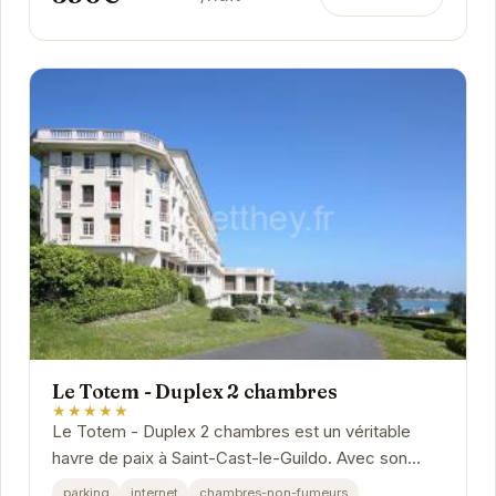
Le Totem - Duplex 2 chambres
★★★★★
Le Totem - Duplex 2 chambres est un véritable
havre de paix à Saint-Cast-le-Guildo. Avec son
architecture charmante et son intérieur cosy,
parking
internet
chambres-non-fumeurs