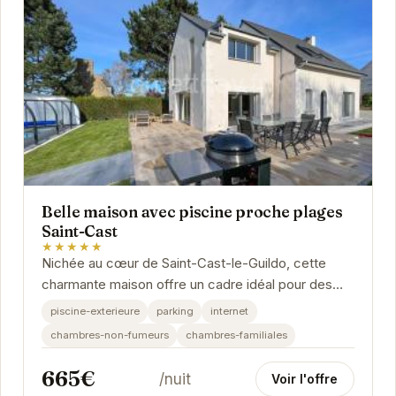
Belle maison avec piscine proche plages
Saint-Cast
★★★★★
Nichée au cœur de Saint-Cast-le-Guildo, cette
charmante maison offre un cadre idéal pour des
vacances relaxantes. La piscine privée vous...
piscine-exterieure
parking
internet
chambres-non-fumeurs
chambres-familiales
665€
/nuit
Voir l'offre