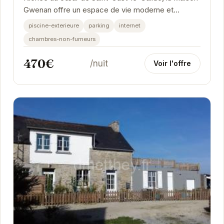
Gwenan offre un espace de vie moderne et
confortable, idéal pour des vacances relaxantes.
piscine-exterieure
parking
internet
Sa...
chambres-non-fumeurs
470€
/nuit
Voir l'offre