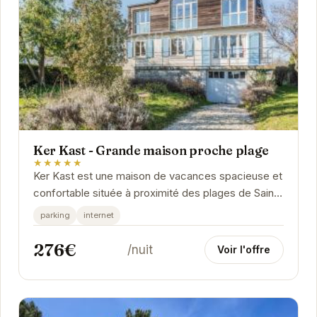
Ker Kast - Grande maison proche plage
★★★★★
Ker Kast est une maison de vacances spacieuse et
confortable située à proximité des plages de Saint-
Cast-le-Guildo. Avec son emplacement idéal,...
parking
internet
276€
/nuit
Voir l'offre