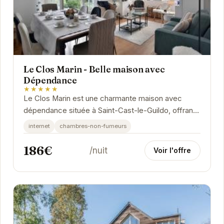
Le Clos Marin - Belle maison avec
Dépendance
★★★★★
Le Clos Marin est une charmante maison avec
dépendance située à Saint-Cast-le-Guildo, offrant
un cadre idéal pour des vacances relaxantes.
internet
chambres-non-fumeurs
186€
/nuit
Voir l'offre