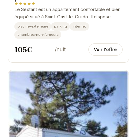
★★★★★
Le Sextant est un appartement confortable et bien
équipé situé à Saint-Cast-le-Guildo. Il dispose
d'une piscine extérieure partagée, d'un...
piscine-exterieure
parking
internet
chambres-non-fumeurs
105€
/nuit
Voir l'offre