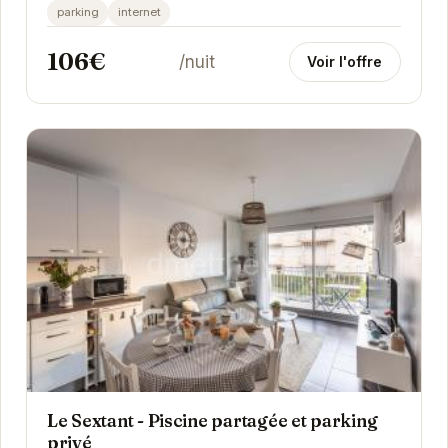
Saint-Cast-le-Guildo permet un accès facile...
parking
internet
106€
/nuit
Voir l'offre
Le Sextant - Piscine partagée et parking
privé