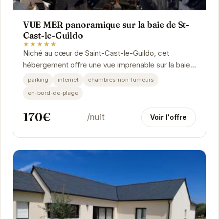
VUE MER panoramique sur la baie de St-
Cast-le-Guildo
★★★★★
Niché au cœur de Saint-Cast-le-Guildo, cet
hébergement offre une vue imprenable sur la baie.
Idéal pour une escapade romantique ou des
parking
internet
chambres-non-fumeurs
vacances...
en-bord-de-plage
170€
/nuit
Voir l'offre