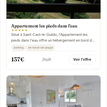
Appartement les pieds dans l'eau
★★★★★
Situé à Saint-Cast-le-Guildo, l'Appartement les
pieds dans l'eau offre un hébergement en bord de
mer avec un accès direct à la plage. Cet...
parking
en-bord-de-plage
137€
/nuit
Voir l'offre