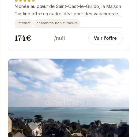
★★★★★
Nichée au cœur de Saint-Cast-le-Guildo, la Maison
Castine offre un cadre idéal pour des vacances en
famille ou entre amis. Avec ses équipements...
internet
chambres-non-fumeurs
174€
/nuit
Voir l'offre