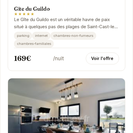
Gîte du Guildo
★★★★★
Le Gîte du Guildo est un véritable havre de paix
situé à quelques pas des plages de Saint-Cast-le-
Guildo. Avec son ambiance chaleureuse et ses...
parking
internet
chambres-non-fumeurs
chambres-familiales
169€
/nuit
Voir l'offre