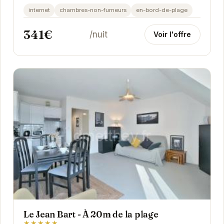
expérience. Son emplacement privilégié à...
internet
chambres-non-fumeurs
en-bord-de-plage
341€
/nuit
Voir l'offre
Le Jean Bart - À 20m de la plage
★★★★★