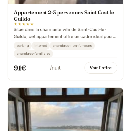
Appartement 2-3 personnes Saint Cast le
Guildo
★★★★★
Situé dans la charmante ville de Saint-Cast-le-
Guildo, cet appartement offre un cadre idéal pour
des vacances relaxantes. Proche des plages,
parking
internet
chambres-non-fumeurs
des...
chambres-familiales
91€
/nuit
Voir l'offre