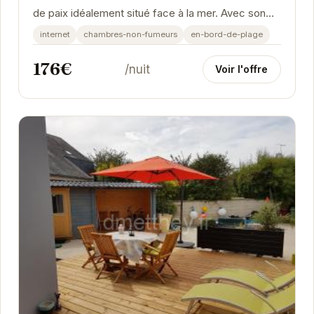
de paix idéalement situé face à la mer. Avec son
ambiance cosy et ses prestations de qualité, il...
internet
chambres-non-fumeurs
en-bord-de-plage
176€
/nuit
Voir l'offre