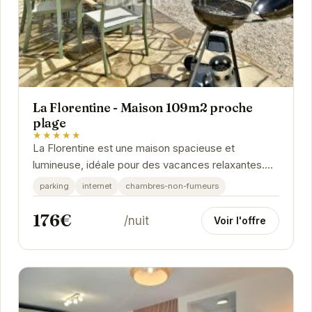
La Florentine - Maison 109m2 proche
plage
★★★★★
La Florentine est une maison spacieuse et
lumineuse, idéale pour des vacances relaxantes.
Proche de la plage, elle offre un accès facile aux...
parking
internet
chambres-non-fumeurs
176€
/nuit
Voir l'offre