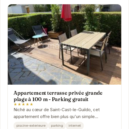
Appartement terrasse privée grande
plage à 100 m - Parking gratuit
★★★★★
Niché au cœur de Saint-Cast-le-Guildo, cet
appartement offre bien plus qu'un simple
hébergement ; il propose une véritable expérience
piscine-exterieure
parking
internet