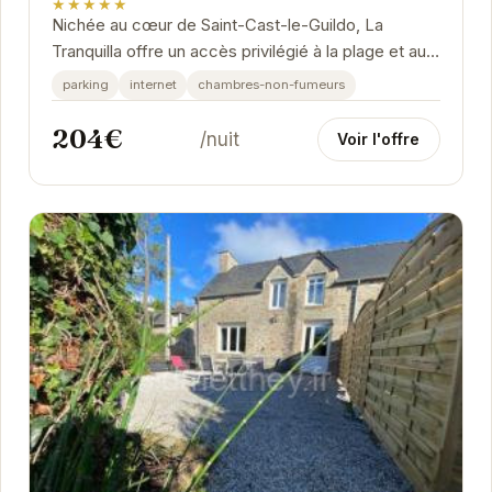
★★★★★
Nichée au cœur de Saint-Cast-le-Guildo, La
Tranquilla offre un accès privilégié à la plage et aux
charmes de la Bretagne. Ses équipements...
parking
internet
chambres-non-fumeurs
204€
/nuit
Voir l'offre