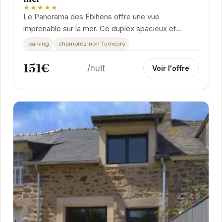
★★★★★
Le Panorama des Ébihens offre une vue
imprenable sur la mer. Ce duplex spacieux et
lumineux est idéal pour des vacances relaxantes.
parking
chambres-non-fumeurs
Profitez de son...
151€
/nuit
Voir l'offre