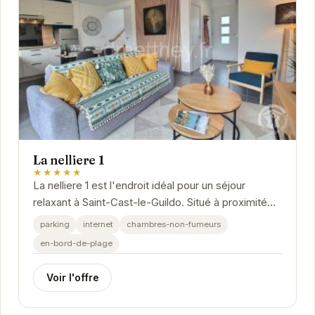
La nelliere 1
★★★★★
La nelliere 1 est l'endroit idéal pour un séjour
relaxant à Saint-Cast-le-Guildo. Situé à proximité
des attractions locales, cet établissement...
parking
internet
chambres-non-fumeurs
en-bord-de-plage
Voir l'offre