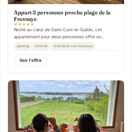
Appart 2 personnes proche plage de la
Fresnaye
★★★★★
Niché au cœur de Saint-Cast-le-Guildo, cet
appartement pour deux personnes offre un
emplacement privilégié à proximité de la plage de
parking
internet
chambres-non-fumeurs
la...
Voir l'offre