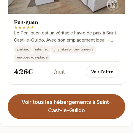
Pen-guen
★★★★★
Le Pen-guen est un véritable havre de paix à Saint-
Cast-le-Guildo. Avec son emplacement idéal, il
offre un accès facile aux plages et aux...
parking
internet
chambres-non-fumeurs
en-bord-de-plage
426€
/nuit
Voir l'offre
Voir tous les hébergements à Saint-
Cast-le-Guildo