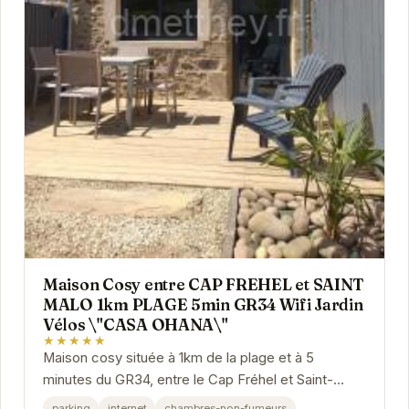
Maison Cosy entre CAP FREHEL et SAINT
MALO 1km PLAGE 5min GR34 Wifi Jardin
Vélos \"CASA OHANA\"
★★★★★
Maison cosy située à 1km de la plage et à 5
minutes du GR34, entre le Cap Fréhel et Saint-
Malo. "CASA OHANA" dispose d'un jardin, d'une
parking
internet
chambres-non-fumeurs