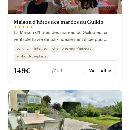
Maison d'hôtes des marées du Guildo
★★★★★
La Maison d'hôtes des marées du Guildo est un
véritable havre de paix, idéalement situé pour
profiter des plaisirs de la mer. Ses chambres...
parking
internet
chambres-non-fumeurs
en-bord-de-plage
149€
/nuit
Voir l'offre