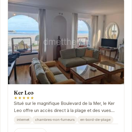
Ker Leo
★★★★★
Situé sur le magnifique Boulevard de la Mer, le Ker
Leo offre un accès direct à la plage et des vues
imprenables sur la mer.
internet
chambres-non-fumeurs
en-bord-de-plage