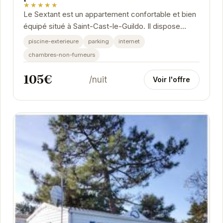
★★★★★
Le Sextant est un appartement confortable et bien
équipé situé à Saint-Cast-le-Guildo. Il dispose
d'une piscine extérieure partagée, d'un...
piscine-exterieure
parking
internet
chambres-non-fumeurs
105€
/nuit
Voir l'offre