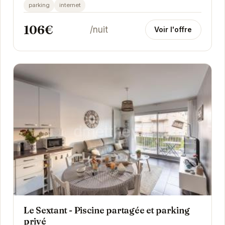
Saint-Cast-le-Guildo permet un accès facile...
parking
internet
106€
/nuit
Voir l'offre
Le Sextant - Piscine partagée et parking
privé