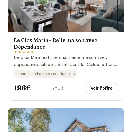
Le Clos Marin - Belle maison avec
Dépendance
★★★★★
Le Clos Marin est une charmante maison avec
dépendance située à Saint-Cast-le-Guildo, offrant
un cadre idéal pour des vacances relaxantes.
internet
chambres-non-fumeurs
186€
/nuit
Voir l'offre