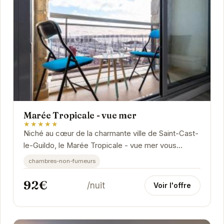
Marée Tropicale - vue mer
★★★★★
Niché au cœur de la charmante ville de Saint-Cast-
le-Guildo, le Marée Tropicale - vue mer vous
promet une escapade inoubliable. Avec sa vue...
chambres-non-fumeurs
92€
/nuit
Voir l'offre