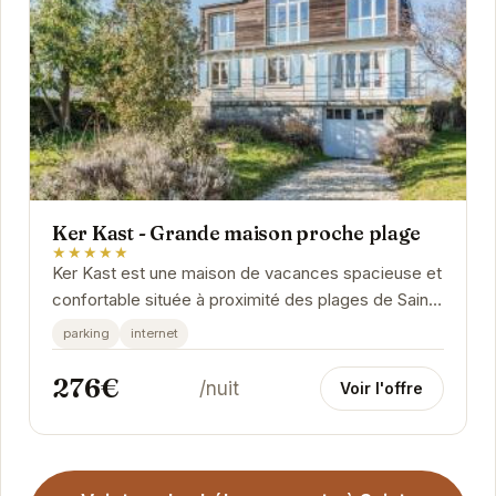
Ker Kast - Grande maison proche plage
★★★★★
Ker Kast est une maison de vacances spacieuse et
confortable située à proximité des plages de Saint-
Cast-le-Guildo. Avec son emplacement idéal,...
parking
internet
276€
/nuit
Voir l'offre