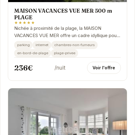
MAISON VACANCES VUE MER 500 m
PLAGE
★★★★★
Nichée à proximité de la plage, la MAISON
VACANCES VUE MER offre un cadre idyllique pour
des vacances en famille ou entre amis. Ses
parking
internet
chambres-non-fumeurs
équipements...
en-bord-de-plage
plage-privee
236€
/nuit
Voir l'offre