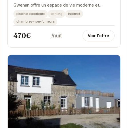
Gwenan offre un espace de vie moderne et
confortable, idéal pour des vacances relaxantes.
piscine-exterieure
parking
internet
Sa...
chambres-non-fumeurs
470€
/nuit
Voir l'offre