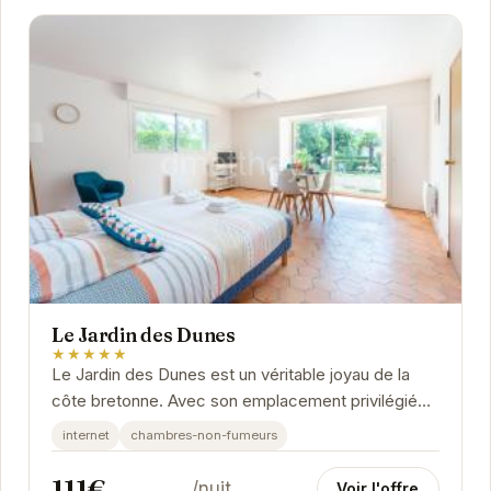
Le Jardin des Dunes
★★★★★
Le Jardin des Dunes est un véritable joyau de la
côte bretonne. Avec son emplacement privilégié
près de la plage et ses nombreux équipements,...
internet
chambres-non-fumeurs
111€
/nuit
Voir l'offre