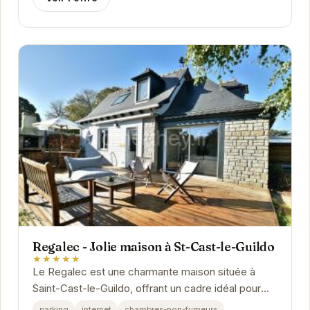
Regalec - Jolie maison à St-Cast-le-Guildo
★★★★★
Le Regalec est une charmante maison située à
Saint-Cast-le-Guildo, offrant un cadre idéal pour
des vacances relaxantes en Bretagne. Avec sa...
parking
internet
chambres-non-fumeurs