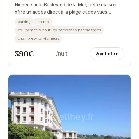
Nichée sur le Boulevard de la Mer, cette maison
offre un accès direct à la plage et des vues
panoramiques sur l'océan. Avec une capacité...
parking
internet
equipements-pour-les-personnes-handicapees
chambres-non-fumeurs
390€
/nuit
Voir l'offre