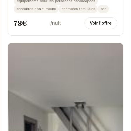
equipements-pour-les-personnes-handicapees
chambres-non-fumeurs
chambres-familiales
bar
78€
/nuit
Voir l'offre