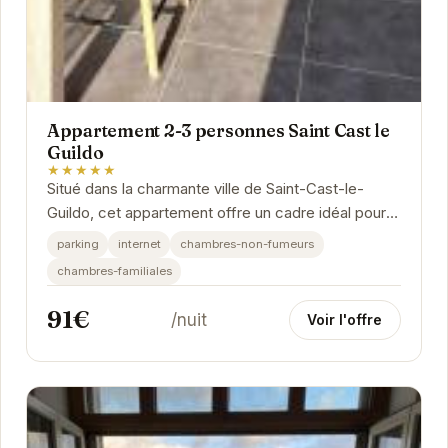
Appartement 2-3 personnes Saint Cast le
Guildo
★★★★★
Situé dans la charmante ville de Saint-Cast-le-
Guildo, cet appartement offre un cadre idéal pour
des vacances relaxantes. Proche des plages,
parking
internet
chambres-non-fumeurs
des...
chambres-familiales
91€
/nuit
Voir l'offre