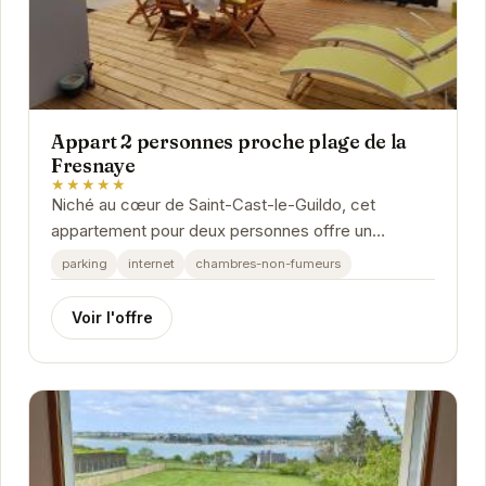
Appart 2 personnes proche plage de la
Fresnaye
★★★★★
Niché au cœur de Saint-Cast-le-Guildo, cet
appartement pour deux personnes offre un
emplacement privilégié à proximité de la plage de
parking
internet
chambres-non-fumeurs
la...
Voir l'offre