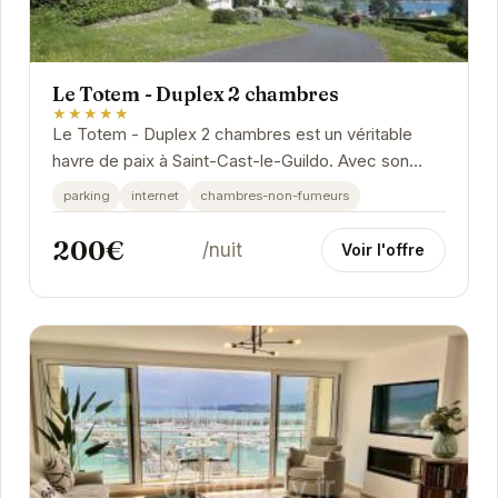
Le Totem - Duplex 2 chambres
★★★★★
Le Totem - Duplex 2 chambres est un véritable
havre de paix à Saint-Cast-le-Guildo. Avec son
architecture charmante et son intérieur cosy,
parking
internet
chambres-non-fumeurs
vous...
200€
/nuit
Voir l'offre