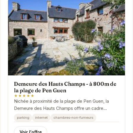
Demeure des Hauts Champs - à 800m de
la plage de Pen Guen
★★★★★
Nichée à proximité de la plage de Pen Guen, la
Demeure des Hauts Champs offre un cadre
idyllique pour des vacances relaxantes. Son
parking
internet
chambres-non-fumeurs
architecture...
Voir l'offre