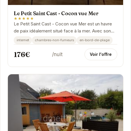
Le Petit Saint Cast - Cocon vue Mer
★★★★★
Le Petit Saint Cast - Cocon vue Mer est un havre
de paix idéalement situé face à la mer. Avec son
ambiance cosy et ses prestations de qualité, il...
internet
chambres-non-fumeurs
en-bord-de-plage
176€
/nuit
Voir l'offre