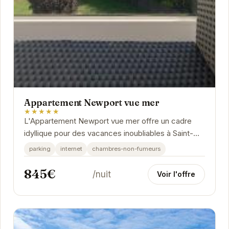
Appartement Newport vue mer
★★★★★
L'Appartement Newport vue mer offre un cadre
idyllique pour des vacances inoubliables à Saint-
Cast-le-Guildo. Son emplacement privilégié, sa
parking
internet
chambres-non-fumeurs
vue...
845€
/nuit
Voir l'offre