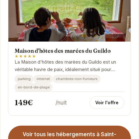
Maison d'hôtes des marées du Guildo
★★★★★
La Maison d'hôtes des marées du Guildo est un
véritable havre de paix, idéalement situé pour
profiter des plaisirs de la mer. Ses chambres...
parking
internet
chambres-non-fumeurs
en-bord-de-plage
149€
/nuit
Voir l'offre
Voir tous les hébergements à Saint-