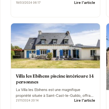
Lire l'article
19/03/2024 06:17
Villa les Ebihens piscine intérieure 14
personnes
La Villa les Ebihens est une magnifique
propriété située à Saint-Cast-le-Guildo, offrant
Lire l'article
21/11/2024 20:14
un cadre idéal pour des vacances en famille ou
entre...