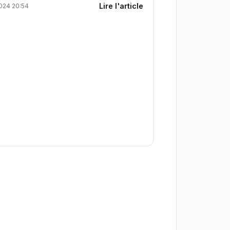
Lire l'article
024 20:54
ntes. Proche de la plage et des
ces, elle...