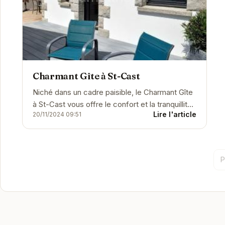
Charmant Gîte à St-Cast
Niché dans un cadre paisible, le Charmant Gîte
à St-Cast vous offre le confort et la tranquillité
Lire l'article
20/11/2024 09:51
pour un séjour mémorable. Avec ses...
P