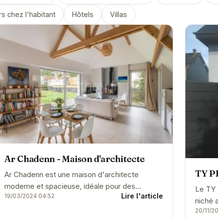
s chez l'habitant
Hôtels
Villas
Ar Chadenn - Maison d'architecte
TY P
Ar Chadenn est une maison d'architecte
moderne et spacieuse, idéale pour des
Le TY 
Lire l'article
19/03/2024 04:52
vacances en famille ou entre amis. Elle offre un
niché 
cadre paisible et...
20/11/2
emplac