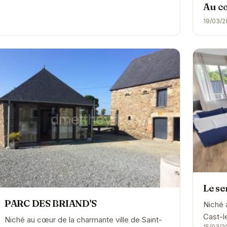
Au co
19/03/2
Le s
PARC DES BRIAND'S
Niché 
Cast-l
Niché au cœur de la charmante ville de Saint-
15/03/2