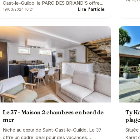
impren
Cast-le-Guildo, le PARC DES BRIAND'S offre
confort
Lire l'article
19/03/2024 10:21
un cadre idéal pour des vacances reposantes
en bord de...
Le 37 - Maison 2 chambres en bord de
Ty Ka
mer
plag
Niché au cœur de Saint-Cast-le-Guildo, Le 37
Située
offre un cadre idéal pour des vacances
Karet 