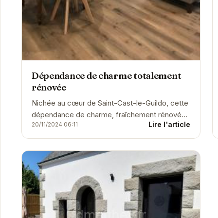
Dépendance de charme totalement
rénovée
Nichée au cœur de Saint-Cast-le-Guildo, cette
dépendance de charme, fraîchement rénovée,
Lire l'article
20/11/2024 06:11
offre un havre de paix idéal pour des
vacances...