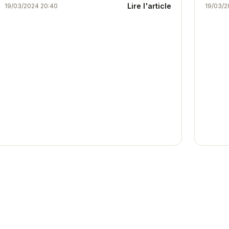
Lire l'article
19/03/2024 20:40
19/03/2
reposantes. Ses deux chambres spacieuses et
relaxa
son emplacement...
commer