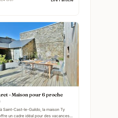
able sur la mer. Avec ses chambres
ables et...
ret - Maison pour 6 proche
e
 à Saint-Cast-le-Guildo, la maison Ty
offre un cadre idéal pour des vacances