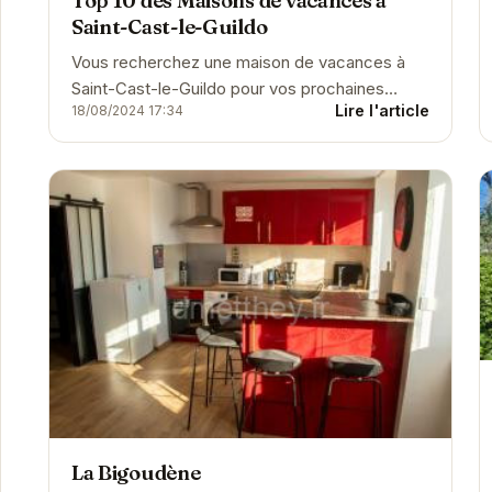
Top 10 des Maisons de vacances à
Saint-Cast-le-Guildo
Vous recherchez une maison de vacances à
Saint-Cast-le-Guildo pour vos prochaines
Lire l'article
18/08/2024 17:34
vacances ? Découvrez notre sélection
d'hébergements pour tous les b...
La Bigoudène