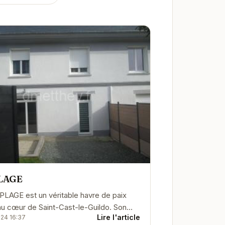
LAGE
PLAGE est un véritable havre de paix
au cœur de Saint-Cast-le-Guildo. Son
Lire l'article
024 16:37
ement privilégié vous permettra de