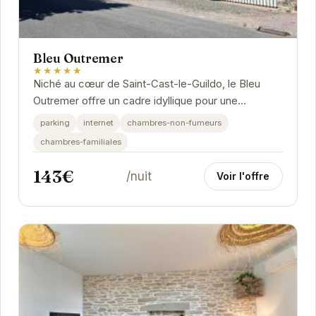
Bleu Outremer
★★★★★
Niché au cœur de Saint-Cast-le-Guildo, le Bleu
Outremer offre un cadre idyllique pour une
escapade bretonne. Ses chambres confortables et
parking
internet
chambres-non-fumeurs
son...
chambres-familiales
143€
/nuit
Voir l'offre