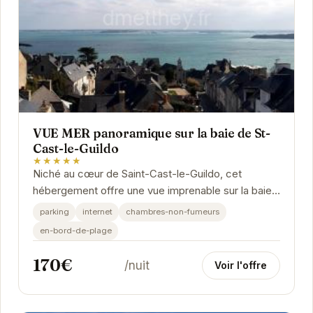
VUE MER panoramique sur la baie de St-
Cast-le-Guildo
★★★★★
Niché au cœur de Saint-Cast-le-Guildo, cet
hébergement offre une vue imprenable sur la baie.
Idéal pour une escapade romantique ou des
parking
internet
chambres-non-fumeurs
vacances...
en-bord-de-plage
170€
/nuit
Voir l'offre