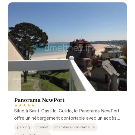
Panorama NewPort
★★★★★
Situé à Saint-Cast-le-Guildo, le Panorama NewPort
offre un hébergement confortable avec un accès
privilégié à la plage. Idéal pour les...
parking
internet
chambres-non-fumeurs