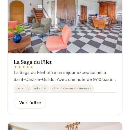
La Saga du Filet
★★★★★
La Saga du Filet offre un séjour exceptionnel à
Saint-Cast-le-Guildo. Avec une note de 9/10 basée
sur plus de 33 000 avis, l'établissement promet...
parking
internet
chambres-non-fumeurs
Voir l'offre