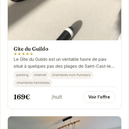
Gîte du Guildo
★★★★★
Le Gîte du Guildo est un véritable havre de paix
situé à quelques pas des plages de Saint-Cast-le-
Guildo. Avec son ambiance chaleureuse et ses...
parking
internet
chambres-non-fumeurs
chambres-familiales
169€
/nuit
Voir l'offre