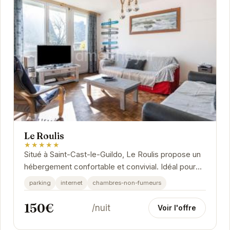
Le Roulis
★★★★★
Situé à Saint-Cast-le-Guildo, Le Roulis propose un
hébergement confortable et convivial. Idéal pour
une escapade en Bretagne.
parking
internet
chambres-non-fumeurs
150€
/nuit
Voir l'offre