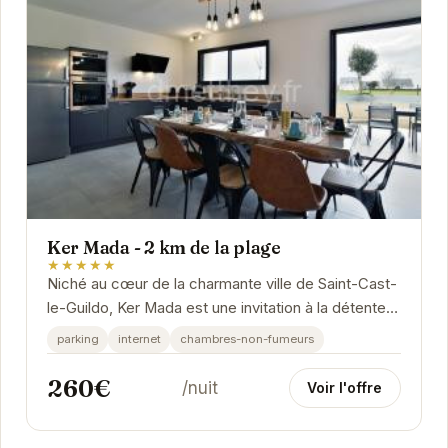
Ker Mada - 2 km de la plage
★★★★★
Niché au cœur de la charmante ville de Saint-Cast-
le-Guildo, Ker Mada est une invitation à la détente.
Ses équipements modernes et son...
parking
internet
chambres-non-fumeurs
260€
/nuit
Voir l'offre