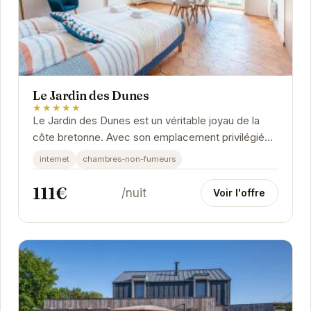
Le Jardin des Dunes
★★★★★
Le Jardin des Dunes est un véritable joyau de la
côte bretonne. Avec son emplacement privilégié
près de la plage et ses nombreux équipements,...
internet
chambres-non-fumeurs
111€
/nuit
Voir l'offre