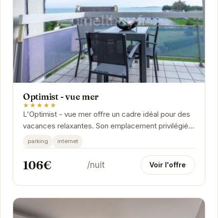
Optimist - vue mer
★★★★★
L'Optimist - vue mer offre un cadre idéal pour des
vacances relaxantes. Son emplacement privilégié à
Saint-Cast-le-Guildo permet un accès facile...
parking
internet
106€
/nuit
Voir l'offre