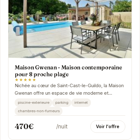
Maison Gwenan - Maison contemporaine
pour 8 proche plage
★★★★★
Nichée au cœur de Saint-Cast-le-Guildo, la Maison
Gwenan offre un espace de vie moderne et
confortable, idéal pour des vacances relaxantes.
piscine-exterieure
parking
internet
Sa...
chambres-non-fumeurs
470€
/nuit
Voir l'offre