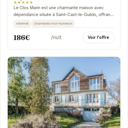
★★★★★
Le Clos Marin est une charmante maison avec
dépendance située à Saint-Cast-le-Guildo, offrant
un cadre idéal pour des vacances relaxantes.
internet
chambres-non-fumeurs
186€
/nuit
Voir l'offre