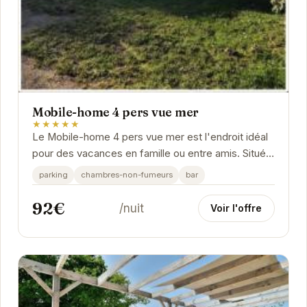
Mobile-home 4 pers vue mer
★★★★★
Le Mobile-home 4 pers vue mer est l'endroit idéal
pour des vacances en famille ou entre amis. Situé à
Saint-Cast-le-Guildo, ce logement offre tout...
parking
chambres-non-fumeurs
bar
92€
/nuit
Voir l'offre