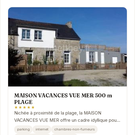
MAISON VACANCES VUE MER 500 m
PLAGE
★★★★★
Nichée à proximité de la plage, la MAISON
VACANCES VUE MER offre un cadre idyllique pour
des vacances en famille ou entre amis. Ses
parking
internet
chambres-non-fumeurs
équipements...