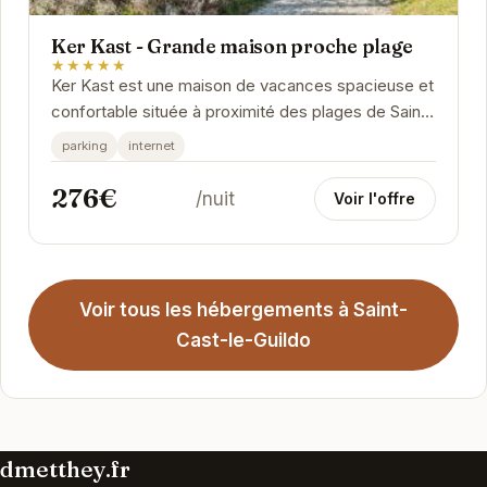
Ker Kast - Grande maison proche plage
★★★★★
Ker Kast est une maison de vacances spacieuse et
confortable située à proximité des plages de Saint-
Cast-le-Guildo. Avec son emplacement idéal,...
parking
internet
276€
/nuit
Voir l'offre
Voir tous les hébergements à Saint-
Cast-le-Guildo
dmetthey.fr