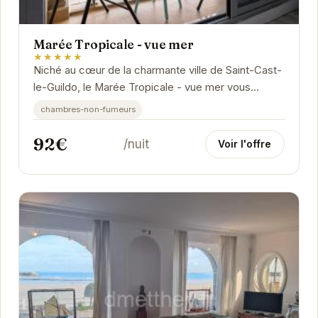
Marée Tropicale - vue mer
★★★★★
Niché au cœur de la charmante ville de Saint-Cast-
le-Guildo, le Marée Tropicale - vue mer vous
promet une escapade inoubliable. Avec sa vue...
chambres-non-fumeurs
92€
/nuit
Voir l'offre