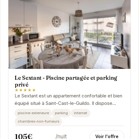
Le Sextant - Piscine partagée et parking
privé
★★★★★
Le Sextant est un appartement confortable et bien
équipé situé à Saint-Cast-le-Guildo. Il dispose
d'une piscine extérieure partagée, d'un...
piscine-exterieure
parking
internet
chambres-non-fumeurs
105€
/nuit
Voir l'offre