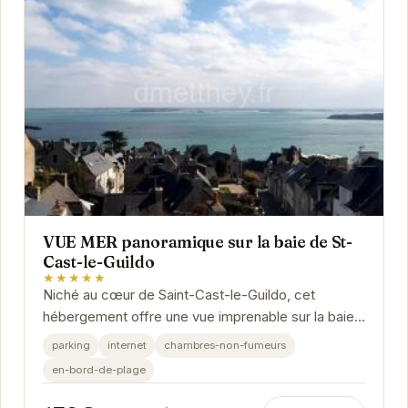
VUE MER panoramique sur la baie de St-
Cast-le-Guildo
★★★★★
Niché au cœur de Saint-Cast-le-Guildo, cet
hébergement offre une vue imprenable sur la baie.
Idéal pour une escapade romantique ou des
parking
internet
chambres-non-fumeurs
vacances...
en-bord-de-plage