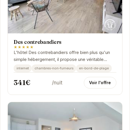
Des contrebandiers
★★★★★
L'hôtel Des contrebandiers offre bien plus qu'un
simple hébergement, il propose une véritable
expérience. Son emplacement privilégié à...
internet
chambres-non-fumeurs
en-bord-de-plage
341€
/nuit
Voir l'offre