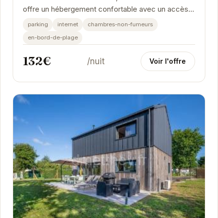
offre un hébergement confortable avec un accès
privilégié à la plage. Idéal pour les...
parking
internet
chambres-non-fumeurs
en-bord-de-plage
132€
/nuit
Voir l'offre