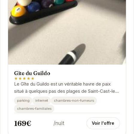
Gîte du Guildo
★★★★★
Le Gîte du Guildo est un véritable havre de paix
situé à quelques pas des plages de Saint-Cast-le-
Guildo. Avec son ambiance chaleureuse et ses...
parking
internet
chambres-non-fumeurs
chambres-familiales
169€
/nuit
Voir l'offre