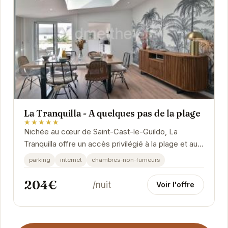
La Tranquilla - A quelques pas de la plage
★★★★★
Nichée au cœur de Saint-Cast-le-Guildo, La
Tranquilla offre un accès privilégié à la plage et aux
charmes de la Bretagne. Ses équipements...
parking
internet
chambres-non-fumeurs
204€
/nuit
Voir l'offre