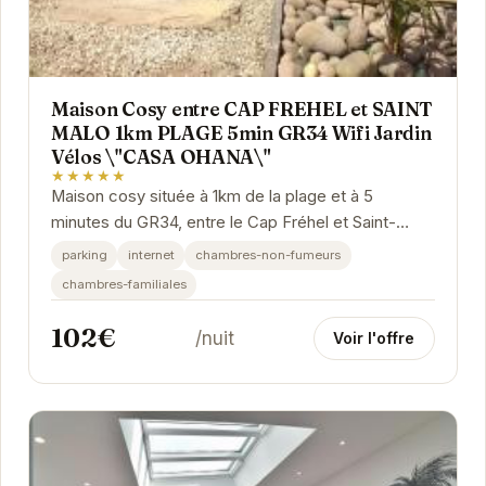
Maison Cosy entre CAP FREHEL et SAINT
MALO 1km PLAGE 5min GR34 Wifi Jardin
Vélos \"CASA OHANA\"
★★★★★
Maison cosy située à 1km de la plage et à 5
minutes du GR34, entre le Cap Fréhel et Saint-
Malo. "CASA OHANA" dispose d'un jardin, d'une
parking
internet
chambres-non-fumeurs
connexion...
chambres-familiales
102€
/nuit
Voir l'offre