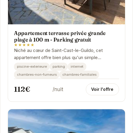
Appartement terrasse privée grande
plage à 100 m - Parking gratuit
★★★★★
Niché au cœur de Saint-Cast-le-Guildo, cet
appartement offre bien plus qu'un simple
hébergement ; il propose une véritable expérience
piscine-exterieure
parking
internet
de...
chambres-non-fumeurs
chambres-familiales
112€
/nuit
Voir l'offre