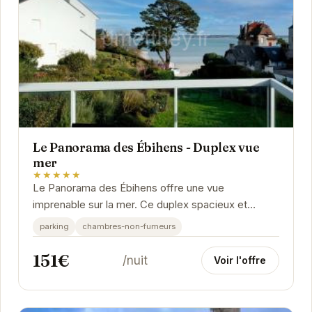
Le Panorama des Ébihens - Duplex vue
mer
★★★★★
Le Panorama des Ébihens offre une vue
imprenable sur la mer. Ce duplex spacieux et
lumineux est idéal pour des vacances relaxantes.
parking
chambres-non-fumeurs
Profitez de son...
151€
/nuit
Voir l'offre