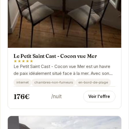
Le Petit Saint Cast - Cocon vue Mer
★★★★★
Le Petit Saint Cast - Cocon vue Mer est un havre
de paix idéalement situé face à la mer. Avec son
ambiance cosy et ses prestations de qualité, il...
internet
chambres-non-fumeurs
en-bord-de-plage
176€
/nuit
Voir l'offre