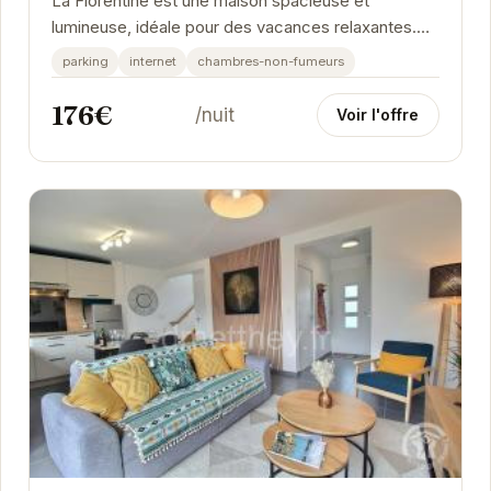
La Florentine est une maison spacieuse et
lumineuse, idéale pour des vacances relaxantes.
Proche de la plage, elle offre un accès facile aux...
parking
internet
chambres-non-fumeurs
176€
/nuit
Voir l'offre