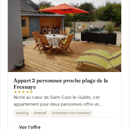
Appart 2 personnes proche plage de la
Fresnaye
★★★★★
Niché au cœur de Saint-Cast-le-Guildo, cet
appartement pour deux personnes offre un
emplacement privilégié à proximité de la plage de
parking
internet
chambres-non-fumeurs
la...
Voir l'offre