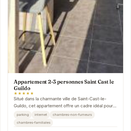
Appartement 2-3 personnes Saint Cast le
Guildo
★★★★★
Situé dans la charmante ville de Saint-Cast-le-
Guildo, cet appartement offre un cadre idéal pour
des vacances relaxantes. Proche des plages,
parking
internet
chambres-non-fumeurs
des...
chambres-familiales