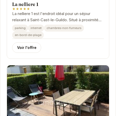
La nelliere 1
★★★★★
La nelliere 1 est l'endroit idéal pour un séjour
relaxant à Saint-Cast-le-Guildo. Situé à proximité
des attractions locales, cet établissement...
parking
internet
chambres-non-fumeurs
en-bord-de-plage
Voir l'offre