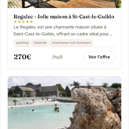
Regalec - Jolie maison à St-Cast-le-Guildo
★★★★★
Le Regalec est une charmante maison située à
Saint-Cast-le-Guildo, offrant un cadre idéal pour
des vacances relaxantes en Bretagne. Avec sa...
parking
internet
chambres-non-fumeurs
270€
/nuit
Voir l'offre