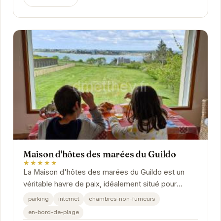
Maison d'hôtes des marées du Guildo
★★★★★
La Maison d'hôtes des marées du Guildo est un
véritable havre de paix, idéalement situé pour
profiter des plaisirs de la mer. Ses chambres...
parking
internet
chambres-non-fumeurs
en-bord-de-plage