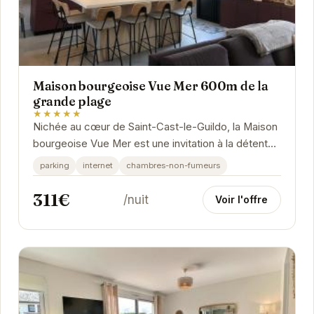
Maison bourgeoise Vue Mer 600m de la
grande plage
★★★★★
Nichée au cœur de Saint-Cast-le-Guildo, la Maison
bourgeoise Vue Mer est une invitation à la détente
et au bien-être. Son emplacement...
parking
internet
chambres-non-fumeurs
311€
/nuit
Voir l'offre