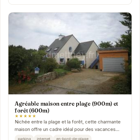
Agréable maison entre plage (900m) et
forêt (600m)
★★★★★
Nichée entre la plage et la forêt, cette charmante
maison offre un cadre idéal pour des vacances
inoubliables. Son emplacement privilégié permet...
parking
internet
en-bord-de-plage