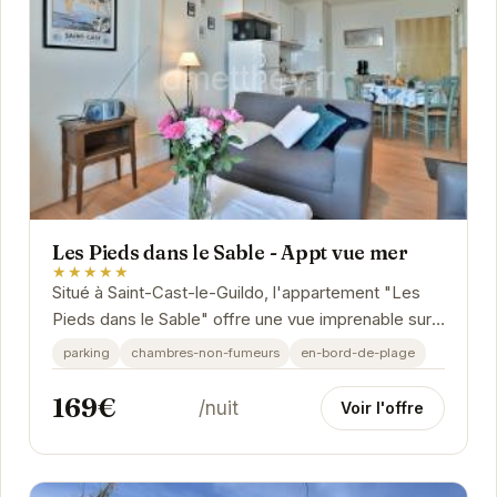
Les Pieds dans le Sable - Appt vue mer
★★★★★
Situé à Saint-Cast-le-Guildo, l'appartement "Les
Pieds dans le Sable" offre une vue imprenable sur
la mer. Cet hébergement confortable et bien...
parking
chambres-non-fumeurs
en-bord-de-plage
169€
/nuit
Voir l'offre