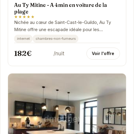
Au Ty Mitine - A 4min en voiture de la
plage
★★★★★
Nichée au cœur de Saint-Cast-le-Guildo, Au Ty
Mitine offre une escapade idéale pour les
voyageurs en quête de tranquillité et de confort.
internet
chambres-non-fumeurs
À...
182€
/nuit
Voir l'offre