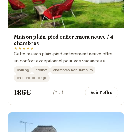
Maison plain-pied entièrement neuve / 4
chambres
★★★★★
Cette maison plain-pied entièrement neuve offre
un confort exceptionnel pour vos vacances à
Saint-Cast-le-Guildo. Ses quatre chambres
parking
internet
chambres-non-fumeurs
spacieuses...
en-bord-de-plage
186€
/nuit
Voir l'offre