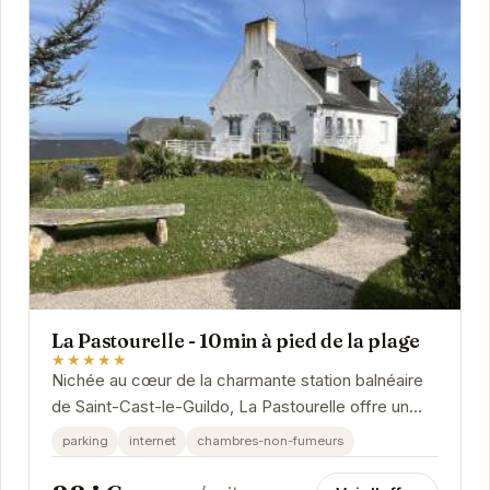
La Pastourelle - 10min à pied de la plage
★★★★★
Nichée au cœur de la charmante station balnéaire
de Saint-Cast-le-Guildo, La Pastourelle offre un
cadre idéal pour des vacances inoubliables. À...
parking
internet
chambres-non-fumeurs