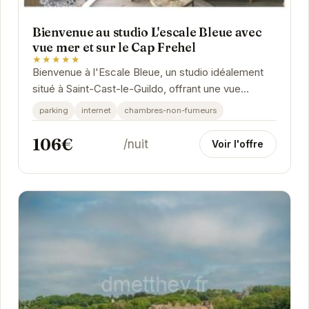
Bienvenue au studio L'escale Bleue avec
vue mer et sur le Cap Frehel
★★★★★
Bienvenue à l'Escale Bleue, un studio idéalement
situé à Saint-Cast-le-Guildo, offrant une vue
imprenable sur la mer et le Cap Fréhel. Ce...
parking
internet
chambres-non-fumeurs
106€
/nuit
Voir l'offre