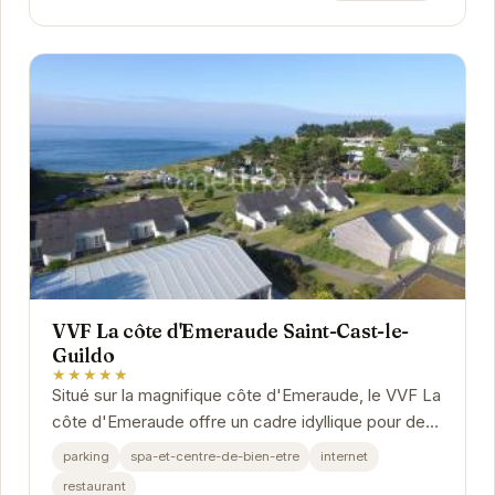
VVF La côte d'Emeraude Saint-Cast-le-
Guildo
★★★★★
Situé sur la magnifique côte d'Emeraude, le VVF La
côte d'Emeraude offre un cadre idyllique pour des
vacances relaxantes. Avec un accès direct à...
parking
spa-et-centre-de-bien-etre
internet
restaurant