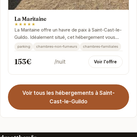
La Maritaine
★★★★★
La Maritaine offre un havre de paix à Saint-Cast-le-
Guildo. Idéalement situé, cet hébergement vous
permettra de profiter pleinement des attraits...
parking
chambres-non-fumeurs
chambres-familiales
153€
/nuit
Voir l'offre
Voir tous les hébergements à Saint-
Cast-le-Guildo