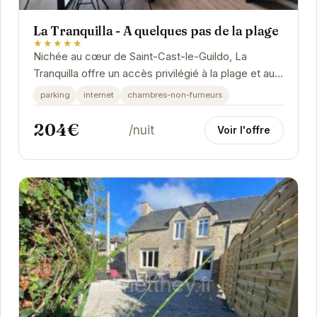
La Tranquilla - A quelques pas de la plage
★★★★★
Nichée au cœur de Saint-Cast-le-Guildo, La
Tranquilla offre un accès privilégié à la plage et aux
charmes de la Bretagne. Ses équipements...
parking
internet
chambres-non-fumeurs
204€
/nuit
Voir l'offre