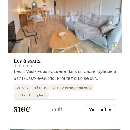
Les 4 vaulx
★★★★★
Les 4 Vaulx vous accueille dans un cadre idyllique à
Saint-Cast-le-Guildo. Profitez d'un séjour
inoubliable dans cet établissement d'exception.
parking
internet
chambres-non-fumeurs
en-bord-de-plage
316€
/nuit
Voir l'offre