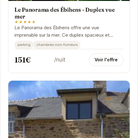
Le Panorama des Ébihens - Duplex vue
mer
★★★★★
Le Panorama des Ébihens offre une vue
imprenable sur la mer. Ce duplex spacieux et
lumineux est idéal pour des vacances relaxantes.
parking
chambres-non-fumeurs
Profitez de son...
151€
/nuit
Voir l'offre