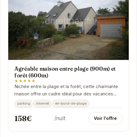
Agréable maison entre plage (900m) et
forêt (600m)
★★★★★
Nichée entre la plage et la forêt, cette charmante
maison offre un cadre idéal pour des vacances
inoubliables. Son emplacement privilégié permet...
parking
internet
en-bord-de-plage
158€
/nuit
Voir l'offre