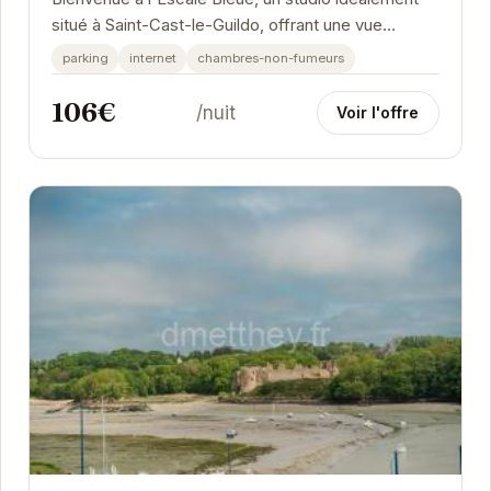
situé à Saint-Cast-le-Guildo, offrant une vue
imprenable sur la mer et le Cap Fréhel. Ce...
parking
internet
chambres-non-fumeurs
106€
/nuit
Voir l'offre