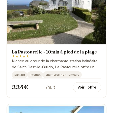
La Pastourelle - 10min à pied de la plage
★★★★★
Nichée au cœur de la charmante station balnéaire
de Saint-Cast-le-Guildo, La Pastourelle offre un
cadre idéal pour des vacances inoubliables. À...
parking
internet
chambres-non-fumeurs
224€
/nuit
Voir l'offre