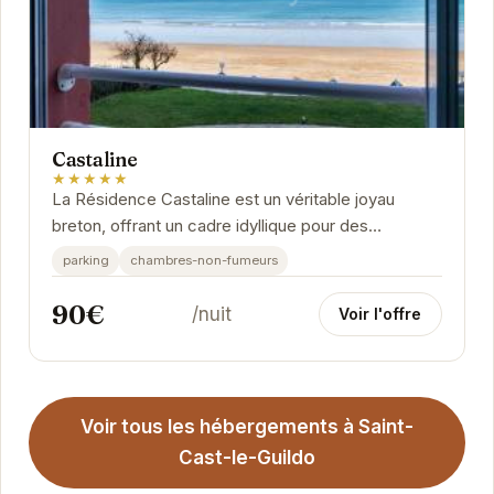
Castaline
★★★★★
La Résidence Castaline est un véritable joyau
breton, offrant un cadre idyllique pour des
vacances en famille ou entre amis. Ses
parking
chambres-non-fumeurs
appartements...
90€
/nuit
Voir l'offre
Voir tous les hébergements à Saint-
Cast-le-Guildo