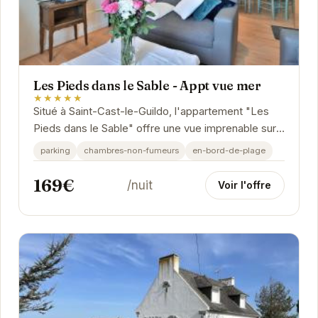
Les Pieds dans le Sable - Appt vue mer
★★★★★
Situé à Saint-Cast-le-Guildo, l'appartement "Les
Pieds dans le Sable" offre une vue imprenable sur
la mer. Cet hébergement confortable et bien...
parking
chambres-non-fumeurs
en-bord-de-plage
169€
/nuit
Voir l'offre