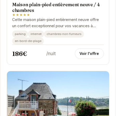
Maison plain-pied entièrement neuve / 4
chambres
★★★★★
Cette maison plain-pied entièrement neuve offre
un confort exceptionnel pour vos vacances à
Saint-Cast-le-Guildo. Ses quatre chambres
parking
internet
chambres-non-fumeurs
spacieuses...
en-bord-de-plage
186€
/nuit
Voir l'offre