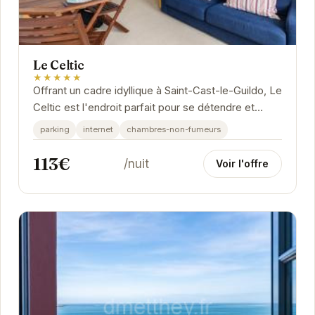
Le Celtic
★★★★★
Offrant un cadre idyllique à Saint-Cast-le-Guildo, Le
Celtic est l'endroit parfait pour se détendre et
profiter du charme breton. Avec une vue...
parking
internet
chambres-non-fumeurs
113€
/nuit
Voir l'offre